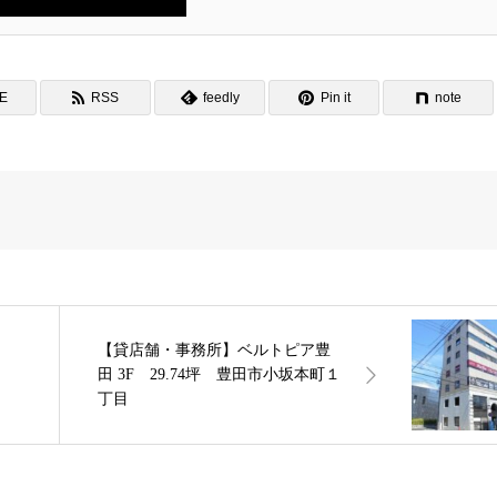
NE
RSS
feedly
Pin it
note
【貸店舗・事務所】ベルトピア豊
田 3F 29.74坪 豊田市小坂本町１
丁目