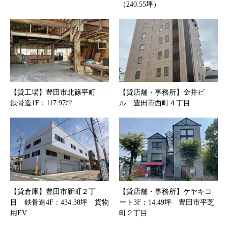
（240.55坪）
【貸工場】豊田市北篠平町
【貸店舗・事務所】金井ビ
鉄骨造1F：117.97坪
ル 豊田市西町４丁目
【貸倉庫】豊田市新町２丁
【貸店舗・事務所】ケヤキコ
目 鉄骨造4F：434.38坪 貨物
ート3F：14.49坪 豊田市平芝
用EV
町２丁目