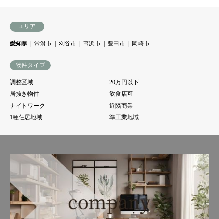
エリア
愛知県
常滑市
刈谷市
高浜市
豊田市
岡崎市
物件タイプ
調整区域
20万円以下
居抜き物件
飲食店可
ナイトワーク
近隣商業
1種住居地域
準工業地域