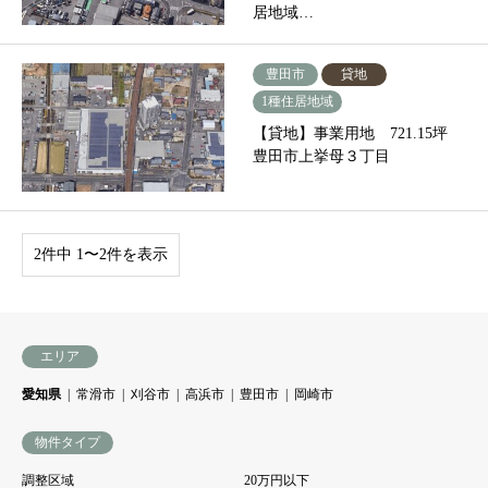
居地域…
豊田市
貸地
1種住居地域
【貸地】事業用地 721.15坪
豊田市上挙母３丁目
2件中 1〜2件を表示
エリア
愛知県
常滑市
刈谷市
高浜市
豊田市
岡崎市
物件タイプ
調整区域
20万円以下