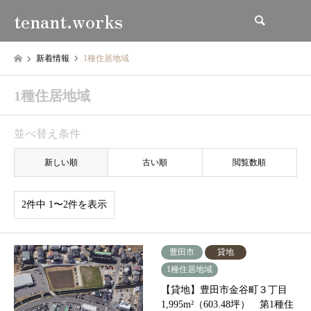
tenant.works
検索
新着情報
1種住居地域
1種住居地域
並べ替え条件
新しい順
古い順
閲覧数順
2件中 1〜2件を表示
豊田市
貸地
1種住居地域
【貸地】豊田市金谷町３丁目
1,995m²（603.48坪） 第1種住