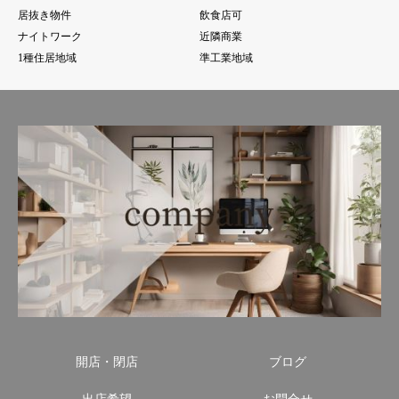
居抜き物件
飲食店可
ナイトワーク
近隣商業
1種住居地域
準工業地域
開店・閉店
ブログ