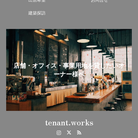
出店希望
お問合せ
建築探訪
店舗・オフィス・事業用地を貸したいオ
ーナー様へ
tenant.works
Instagram
Twitter
RSS